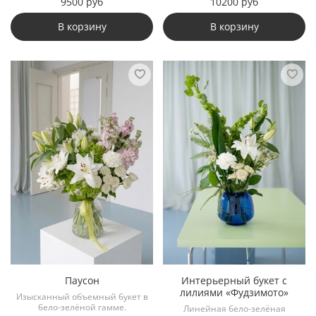
9500 руб
10200 руб
В корзину
В корзину
Паусон
Интерьерный букет с
лилиями «Фудзимото»
Изысканный объемный букет в
бело-зелёной гамме.
Линейная бело-зелёная