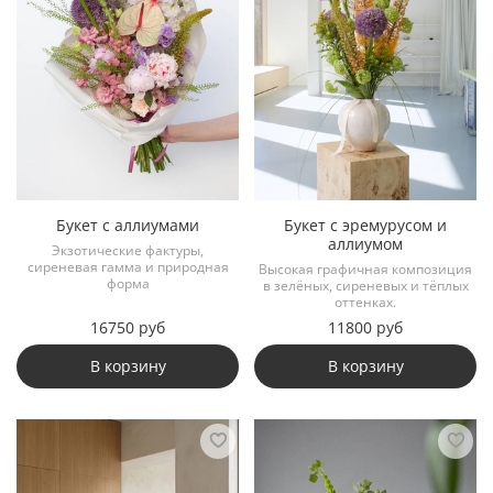
Букет с аллиумами
Букет с эремурусом и
аллиумом
Экзотические фактуры,
сиреневая гамма и природная
Высокая графичная композиция
форма
в зелёных, сиреневых и тёплых
оттенках.
16750 руб
11800 руб
В корзину
В корзину