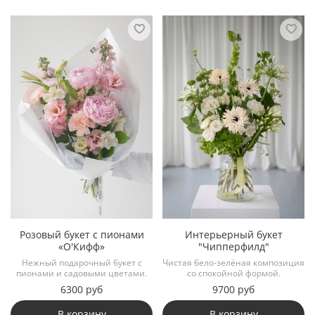
Розовый букет с пионами
Интерьерный букет
«О'Кифф»
"Чипперфилд"
Нежный подарочный букет с
Чистая бело-зелёная композиция
пионами и садовыми цветами.
со спокойной формой.
6300 руб
9700 руб
В корзину
В корзину