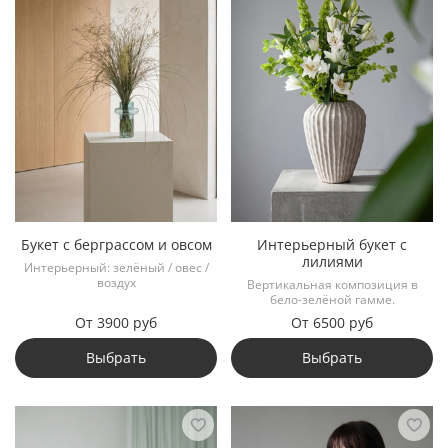
Букет с берграссом и овсом
Интерьерный букет с
лилиями
Интерьерный: зелёный / овес /
воздух
Вертикальная композиция в
бело-зелёной гамме.
От
3900 руб
От
6500 руб
Выбрать
Выбрать