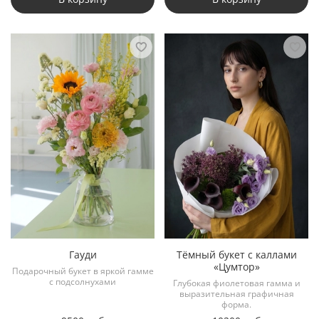
Гауди
Тёмный букет с каллами
«Цумтор»
Подарочный букет в яркой гамме
с подсолнухами
Глубокая фиолетовая гамма и
выразительная графичная
форма.