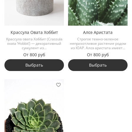
Крассула Овата Хоббит
Алоэ Аристата
Крассула овата Хоббит (Crassula
Строгое темно-зеленое
ovata ‘Hobbit’) — декоративный
неприхотливое растение родом
суккулент из...
из ЮАР. Алоэ аристата имеет...
От
800 руб
От
800 руб
Выбрать
Выбрать