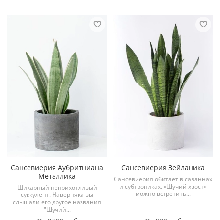
Сансевиерия Аубритниана
Сансевиерия Зейланика
Металлика
Сансевиерия обитает в саваннах
и субтропиках. «Щучий хвост»
Шикарный неприхотливый
можно встретить...
суккулент. Наверняка вы
слышали его другое названия
"Щучий...