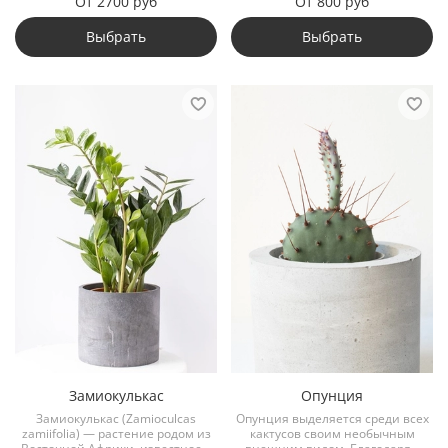
От
2700 руб
От
800 руб
Выбрать
Выбрать
Замиокулькас
Опунция
Замиокулькас (Zamioculcas
Опунция выделяется среди всех
zamiifolia) — растение родом из
кактусов своим необычным