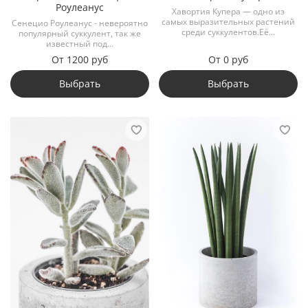
Роулеанус
Хавортия Купера — одно из
самых выразительных растений
Сенецио Роулеанус - невероятно
среди суккулентов.Её...
популярный суккулент, так же
известный под...
От
1200 руб
От
0 руб
Выбрать
Выбрать