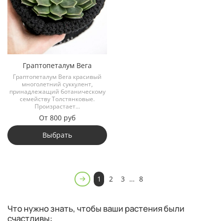
Граптопеталум Вега
Граптопеталум Вега красивый
многолетний суккулент,
принадлежащий ботаническому
семейству Толстянковые.
Произрастает...
От
800 руб
Выбрать
1
2
3
…
8
Что нужно знать, чтобы ваши растения были
счастливы: