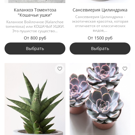
Каланхоэ Томентоза
Сансевиерия Цилиндрика
"Кошачьи ушки"
Сансевиерия Цилиндрика -
экзотическая красотка, которая
Каланхое Войлочное (Kalanchoe
отличается от классических
tomentosa) или КОШАЧЬИ УШКИ.
видов,...
Это пушистое существо...
От
800 руб
От
1500 руб
Выбрать
Выбрать