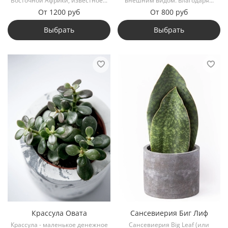
Восточной Африки, известное...
внешним видом. Благодаря...
От
1200 руб
От
800 руб
Выбрать
Выбрать
Крассула Овата
Сансевиерия Биг Лиф
Крассула - маленькое денежное
Сансевиерия Big Leaf (или