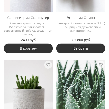
Сансевиерия Старшутер
Эхеверия Орион
Сансевиерия Старшутер
Эхеверия Орион (Echeveria Orion)
(Sansevieria Starshooter) —
— гибрид между эхеверией
современный гибрид, созданный
лилациной и...
для тех,...
2400 руб
От
800 руб
В корзину
Выбрать