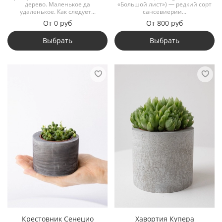
дерево. Маленькое да
«Большой лист») — редкий сорт
удаленькое. Как следует...
сансевиерии...
От
0 руб
От
800 руб
Выбрать
Выбрать
Крестовник Сенецио
Хавортия Купера