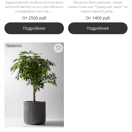
Характерной особенностью всех
Калатея Лансифолия, также
калатей является их способность
известная как "Гремучая змея" за
складывать листья -...
характерный узор...
От
2500 руб
От
1400 руб
Подробнее
Подробнее
Предзаказ