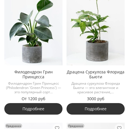
Филодендрон Грин
Драцена Суркулоза Флорида
Принцесса
Бьюти
Филодендрон Грин Принцесс
Драцена суркулоза Флорида
(Philodendron 'Green Princess') —
Бьюти — это элегантное и
это популярный сорт...
красивое растение,...
От
1200 руб
3000 руб
Подробнее
Подробнее
Предзаказ
Предзаказ