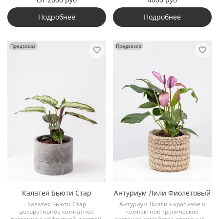
Подробнее
Подробнее
Предзаказ
Предзаказ
Калатея Бьюти Стар
Антуриум Лили Фиолетовый
Калатея Бьюти Стар
Антуриум Лилли – красивое и
декоративное комнатное
компактное тропическое
растение с эффектной листвой,
растение семейства ароидные....