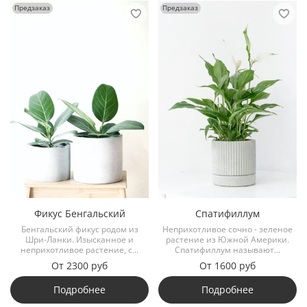
Предзаказ
Предзаказ
Фикус Бенгальский
Спатифиллум
Бенгальский фикус родом из
Неприхотливое сочно - зеленое
Шри-Ланки. Изысканное и
растение из Южной Америки.
неприхотливое растение, с...
Спатифиллум называют...
От
2300 руб
От
1600 руб
Подробнее
Подробнее