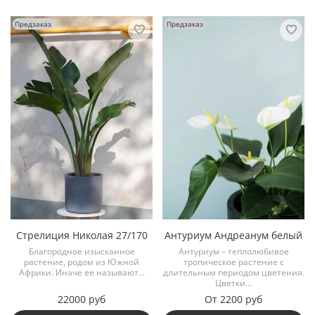
Предзаказ
Предзаказ
Стрелиция Николая 27/170
Антуриум Андреанум белый
Благородное изысканное
Антуриум – теплолюбивое
растение, родом из Южной
тропическое растение с
Африки. Иначе ее называют...
длительным периодом цветения.
Цветки...
22000 руб
От
2200 руб