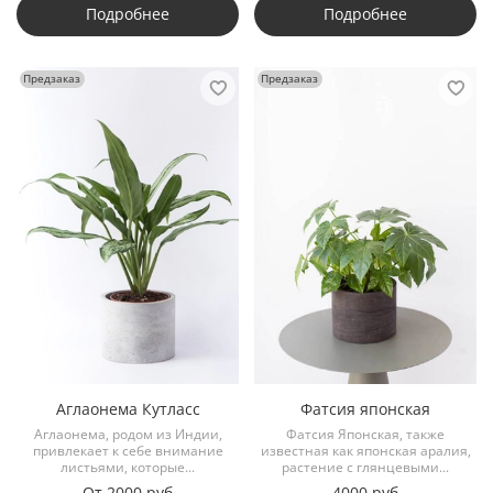
Подробнее
Подробнее
Предзаказ
Предзаказ
Аглаонема Кутласс
Фатсия японская
Аглаонема, родом из Индии,
Фатсия Японская, также
привлекает к себе внимание
известная как японская аралия,
листьями, которые...
растение с глянцевыми...
От
2000 руб
4000 руб