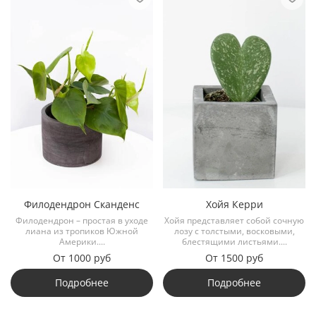
Филодендрон Сканденс
Хойя Керри
Филодендрон – простая в уходе
Хойя представляет собой сочную
лиана из тропиков Южной
лозу с толстыми, восковыми,
Америки....
блестящими листьями....
От
1000 руб
От
1500 руб
Подробнее
Подробнее