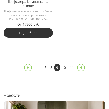
Шеффлера Компакта на
стволе
Шеффлера Компакта — стройное
вечнозелёное растение с
плотной округлой кроной....
От
17300 руб
Подробнее
1
…
7
8
9
10
11
Новости