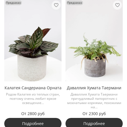
Предзаказ
Предзаказ
Калатея Сандериана Орната
Даваллия Хумата Таермани
Родом Калатея из теплых стран,
Даваллия Хумата Таермани
поэтому очень любит яркое
причудливый папоротник с
освещение...
мохнатыми корнями, похожими
на...
От
2800 руб
От
2300 руб
Подробнее
Подробнее