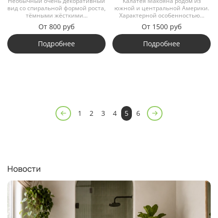
Необычный очень декоративный
Калатея Макояна родом из
вид со спиральной формой роста,
южной и центральной Америки.
тёмными жёсткими...
Характерной особенностью...
От
800 руб
От
1500 руб
Подробнее
Подробнее
1
2
3
4
5
6
Новости