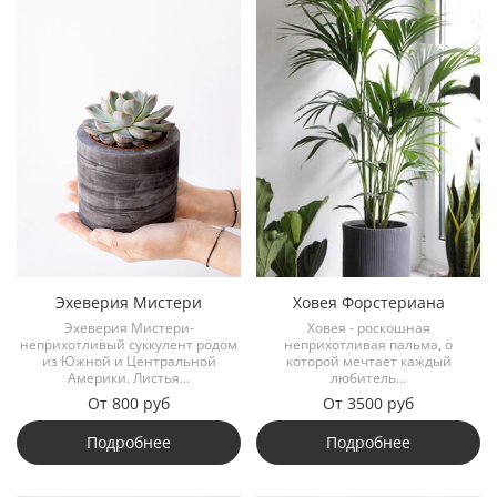
Эхеверия Мистери
Ховея Форстериана
Эхеверия Мистери-
Ховея - роскошная
неприхотливый суккулент родом
неприхотливая пальма, о
из Южной и Центральной
которой мечтает каждый
Америки. Листья...
любитель...
От
800 руб
От
3500 руб
Подробнее
Подробнее