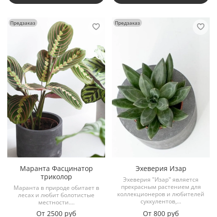
Предзаказ
Предзаказ
Маранта Фасцинатор
Эхеверия Изар
триколор
Эхеверия "Изар" является
прекрасным растением для
Маранта в природе обитает в
коллекционеров и любителей
лесах и любит болотистые
суккулентов,...
местности....
От
2500 руб
От
800 руб