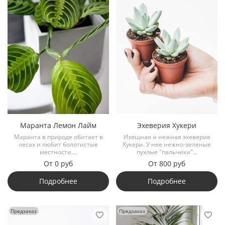
Маранта Лемон Лайм
Эхеверия Хукери
Маранта в природе обитает в
Изящная и нежная эхеверия
лесах и любит болотистые
Хукери. У нее нежно-зеленые
местности....
пухлые "пальчики"...
От
0 руб
От
800 руб
Подробнее
Подробнее
Предзаказ
Предзаказ