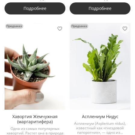
Подробнее
Подробнее
Предзаказ
Предзаказ
Хавортия Жемчужная
Асплениум Нидус
(маргаритифера)
Асплениум (Asplenium nidus),
известный как «гнездовой
Одна из самых популярных
папоротник», — одно из...
хавортий. Растет она в природе