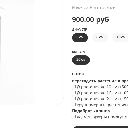
Наличие:
Нет в наличии
900.00 руб
ДИАМЕТР
6 см
8 см
12 см
ВЫСОТА
20 см
ОПЦИИ
пересадить растение в п
Ø растения до 10 см
(+
500
Ø растения до 16 см
(+
100
Ø растения до 21 см
(+
150
крупномерные растения
Подобрать кашпо
да, менеджеры помогут с