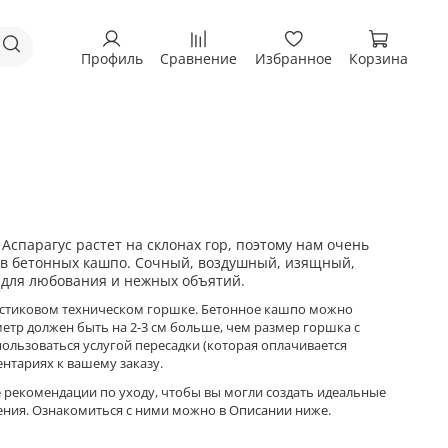
Профиль
Сравнение
Избранное
Корзина
 Аспарагус растет на склонах гор, поэтому нам очень
я в бетонных кашпо. Сочный, воздушный, изящный,
 для любования и нежных объятий.
ластиковом техническом горшке. Бетонное кашпо можно
метр должен быть на 2-3 см больше, чем размер горшка с
пользоваться услугой пересадки (которая оплачивается
ентариях к вашему заказу.
 рекомендации по уходу, чтобы вы могли создать идеальные
тения. Ознакомиться с ними можно в Описании ниже.