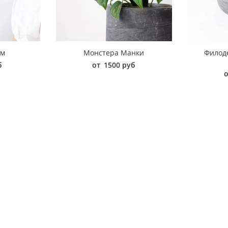
ум
Монстера Манки
Филод
б
от
1500 руб