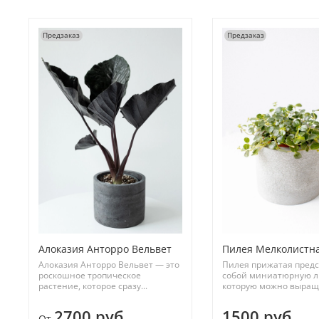
Предзаказ
Предзаказ
Алоказия Анторро Вельвет
Пилея Мелколистн
Алоказия Анторро Вельвет — это
Пилея прижатая предс
роскошное тропическое
собой миниатюрную л
растение, которое сразу...
которую можно выращи
2700 руб
1500 руб
От