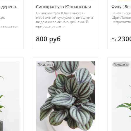
 дерево,
Синокрассула Юннаньская
Фикус Бе
Синокрассула Юннаньская-
Бенгальски
це.
необычный суккулент, внешним
Шри-Ланки
видом напоминающий ежа. В
неприхотли
астающееся
природе растет...
800 руб
230
От
Предзаказ
Предзаказ