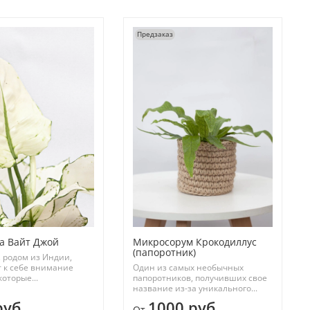
Предзаказ
а Вайт Джой
Микросорум Крокодиллус
(папоротник)
 родом из Индии,
 к себе внимание
Один из самых необычных
которые...
папоротников, получивших свое
название из-за уникального...
руб
1000 руб
От