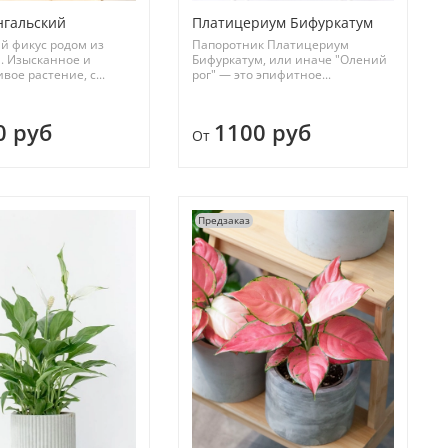
нгальский
Платицериум Бифуркатум
й фикус родом из
Папоротник Платицериум
. Изысканное и
Бифуркатум, или иначе "Олений
вое растение, с...
рог" — это эпифитное...
0 руб
1100 руб
От
Предзаказ