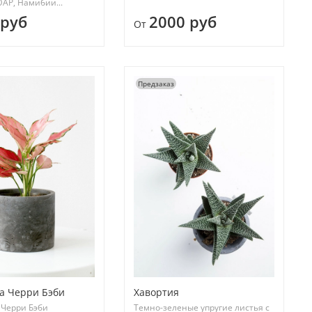
АР, Намибии...
 руб
2000 руб
От
Предзаказ
а Черри Бэби
Хавортия
 Черри Бэби
Темно-зеленые упругие листья с