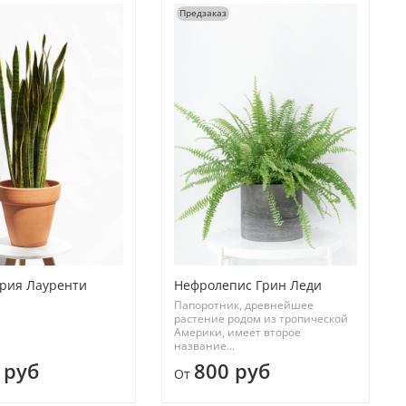
Предзаказ
рия Лауренти
Нефролепис Грин Леди
Папоротник, древнейшее
растение родом из тропической
Америки, имеет второе
название...
 руб
800 руб
От