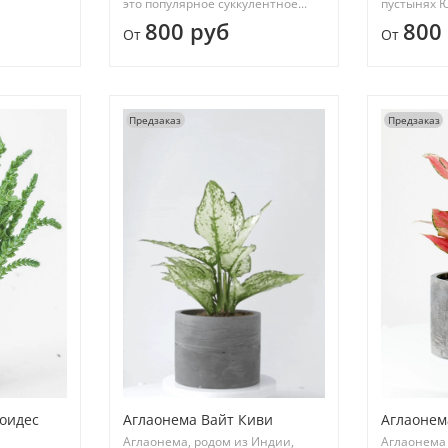
это популярное суккулентное...
пустынях Ю
800 руб
800
От
От
Предзаказ
Предзаказ
оидес
Аглаонема Вайт Киви
Аглаонем
Аглаонема, родом из Индии,
Аглаонема