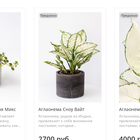
Предзаказ
Предзаказ
ая Микс
Аглаонема Сноу Вайт
Аглаонем
тавляет
Аглаонема, родом из Индии,
Аглаонема,
иану,
привлекает к себе внимание
привлекает
вать как...
листьями, которые...
листьями, 
2700 руб
4000 