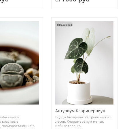
Предзаказ
Антуриум Кларинервиум
еобычные и
Родом Антуриум из тропических
о красивые
лесов. Кларинервиум не так
, произрастающие в
избирателен в...