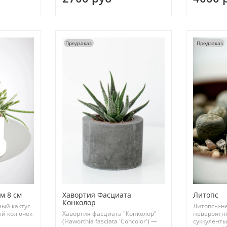
Предзаказ
Предзаказ
м 8 см
Хавортия Фасциата
Литопс
Конколор
ный кактус
Литопсы-н
ый колючек
Хавортия фасциата "Конколор"
невероятн
(Haworthia fasciata 'Concolor') —
суккуленты