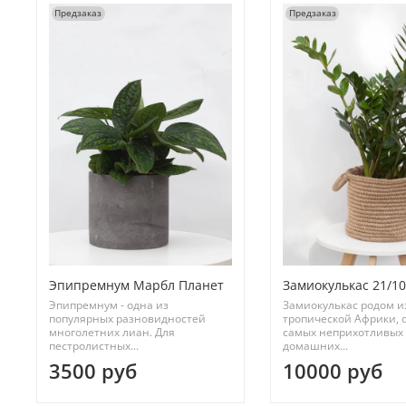
Предзаказ
Предзаказ
Эпипремнум Марбл Планет
Замиокулькас 21/1
Эпипремнум - одна из
Замиокулькас родом и
популярных разновидностей
тропической Африки, 
многолетних лиан. Для
самых неприхотливых
пестролистных...
домашних...
3500 руб
10000 руб