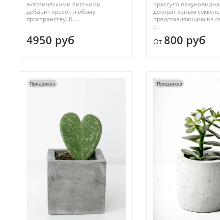
экзотическими листьями
Крассула плауновидна
добавит красок любому
декоративным суккуле
пространству. В...
представляющим из се
с...
4950 руб
800 руб
От
Предзаказ
Предзаказ