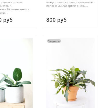
я своими нежно-
выпуклыми белыми крапинками -
листами,
полосками.Хавортии очень...
ыми бело-зелеными
ми....
0 руб
800 руб
Предзаказ