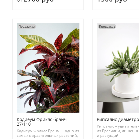
Предзаказ
Предзаказ
Кодиеум Фриклс бранч
Рипсалис диаметро
27/110
Рипсалис – удивитель
Кодиеум Фриклс Бранч — одно из
из Бразилии, лишенн
самых выразительных растений,
и растущий...