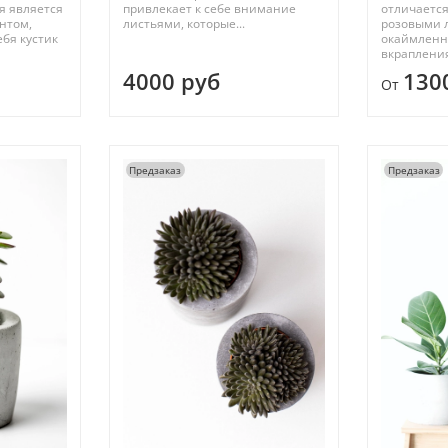
я является
привлекает к себе внимание
отличаетс
нтом,
листьями, которые...
розовыми 
бя кустик
окаймленн
вкрапления
4000 руб
130
От
Предзаказ
Предзаказ