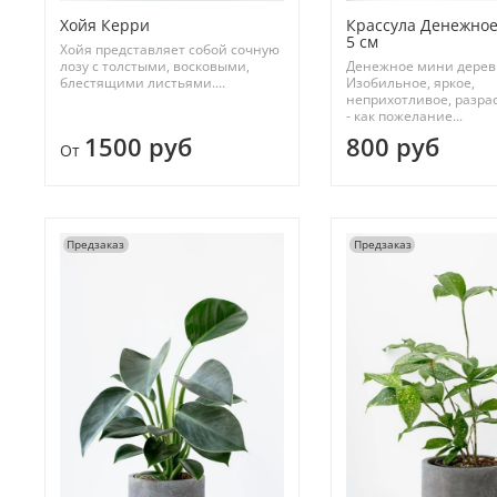
Хойя Керри
Крассула Денежное
5 см
Хойя представляет собой сочную
лозу с толстыми, восковыми,
Денежное мини дерев
блестящими листьями....
Изобильное, яркое,
неприхотливое, разр
- как пожелание...
1500 руб
800 руб
От
Предзаказ
Предзаказ