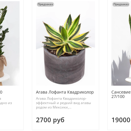
Предзаказ
Предзаказ
00
Агава Лофанта Квадриколор
Сансевие
27/100
з
Агава Лофанта Квадриколор-
одно из
эффектный и редкий вид агавы
родом из Мексики,...
2700 руб
19000