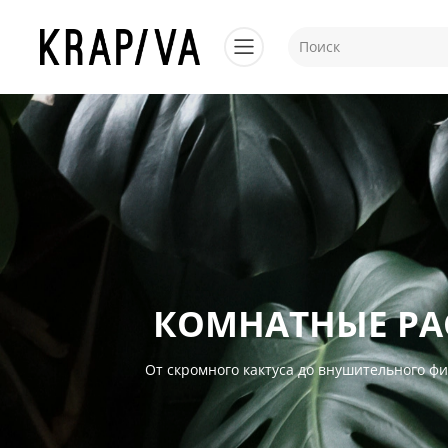
КОМНАТНЫЕ РА
От скромного кактуса до внушительного ф