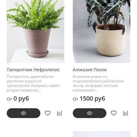
Папоротник Нефролепис
Алоказия Полли
Папоротник, древнейшее
Алоказия родом из
растение родом из
индонезийских цейлонских
тропической Америки, имеет
лесов, по форме листьев
второе название...
напоминает...
0 руб
1500 руб
От
От