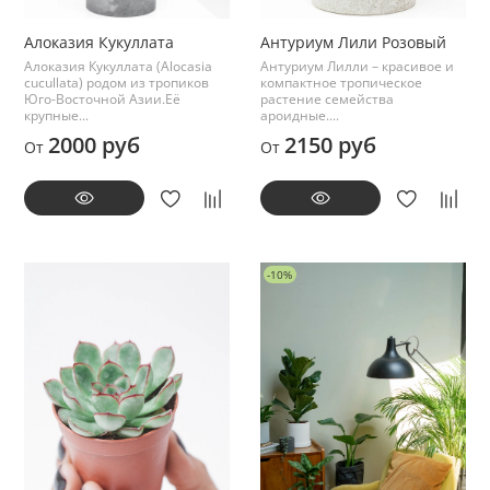
Алоказия Кукуллата
Антуриум Лили Розовый
Алоказия Кукуллата (Alocasia
Антуриум Лилли – красивое и
cucullata) родом из тропиков
компактное тропическое
Юго-Восточной Азии.Её
растение семейства
крупные...
ароидные....
2000 руб
2150 руб
От
От
-10%