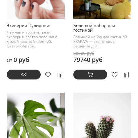
Эхеверия Пулидонис
Большой набор для
гостиной
Нежная и трогательная
эхеверия, светло-зеленая с
Большой набор для гостиной
милой красной каемкой.
KRAP/VA — это готовое
Светолюбивое...
решение для...
88600 руб
0 руб
79740 руб
От