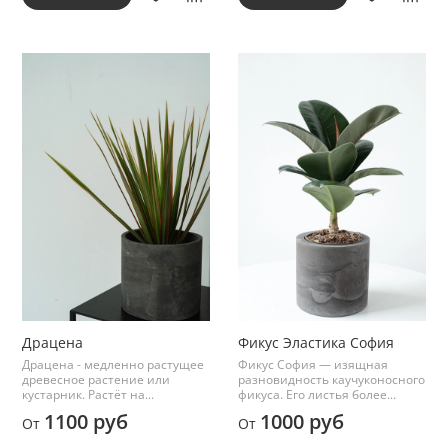
Драцена
Фикус Эластика София
Драцена - медленно растущее
Фикус София — изящная
древесное растение или
разновидность каучуконосного
кустарник. Растёт на...
фикуса. Его листья более...
1100 руб
1000 руб
От
От