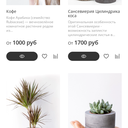
Кофе
Сансевиерия Цилиндрика
коса
Кофе Арабика (семейство
Rubiaceae) — вечнозелёное
Оригинальная особенность
комнатное растение родом
этой Сансевиерии -
из...
возможность заплести
цилиндрические листья в...
1000 руб
1700 руб
От
От