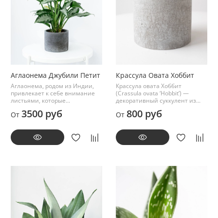
Аглаонема Джубили Петит
Крассула Овата Хоббит
Аглаонема, родом из Индии,
Крассула овата Хоббит
привлекает к себе внимание
(Crassula ovata ‘Hobbit’) —
листьями, которые...
декоративный суккулент из...
3500 руб
800 руб
От
От