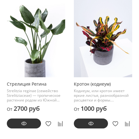
Стрелиция Регина
Кротон (кодиеум)
Strelitzia reginae (семейство
Кодиеум, или кротон имеет
Strelitziaceae) — тропическое
яркие листья, разнообразной
растение родом из Южной...
расцветки и формы....
2700 руб
1000 руб
От
От