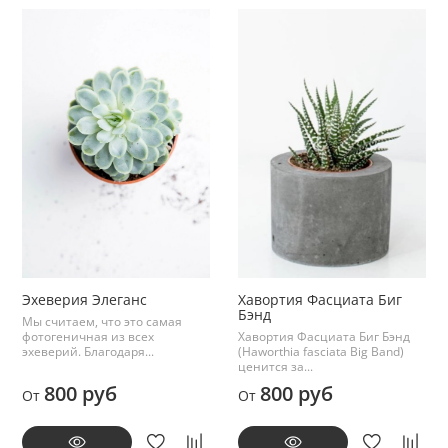
Эхеверия Элеганс
Хавортия Фасциата Биг
Бэнд
Мы считаем, что это самая
фотогеничная из всех
Хавортия Фасциата Биг Бэнд
эхеверий. Благодаря...
(Haworthia fasciata Big Band)
ценится за...
800 руб
800 руб
От
От