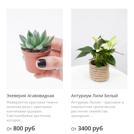
Эхеверия Агавовидная
Антуриум Лили Белый
Невероятно красивая темно-
Антуриум Лилли – красивое и
зеленая роза с красными
компактное тропическое
кончиками-ушками.
растение семейства
Светолюбивое растение,
ароидные....
которое...
800 руб
3400 руб
От
От