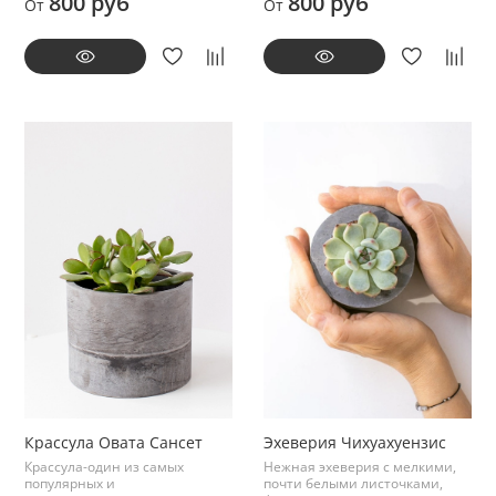
800 руб
800 руб
От
От
Крассула Овата Сансет
Эхеверия Чихуахуензис
Крассула-один из самых
Нежная эхеверия с мелкими,
популярных и
почти белыми листочками,