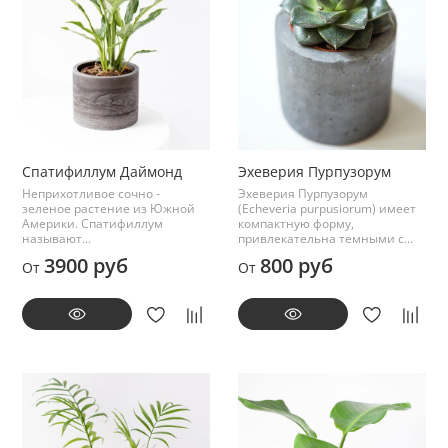
Спатифиллум Даймонд
Эхеверия Пурпузорум
Неприхотливое сочно -
Эхеверия Пурпузорум
зеленое растение из Южной
(Echeveria purpusiorum) имеет
Америки. Спатифиллум
компактную форму,
называют...
привлекательна темными с...
3900 руб
800 руб
От
От