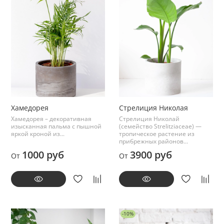
Хамедорея
Стрелиция Николая
Хамедорея – декоративная
Стрелиция Николай
изысканная пальма с пышной
(семейство Strelitziaceae) —
яркой кроной из...
тропическое растение из
прибрежных районов...
1000 руб
3900 руб
От
От
-10%