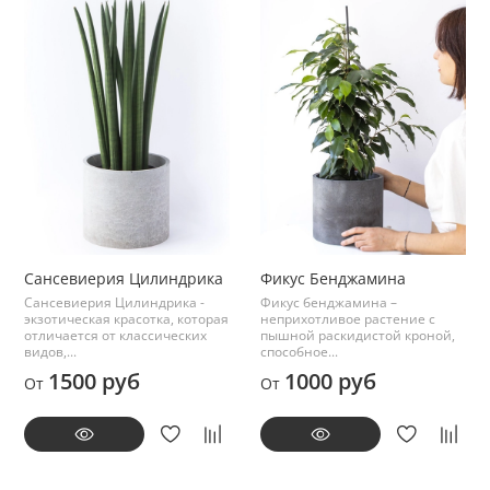
Сансевиерия Цилиндрика
Фикус Бенджамина
Сансевиерия Цилиндрика -
Фикус бенджамина –
экзотическая красотка, которая
неприхотливое растение с
отличается от классических
пышной раскидистой кроной,
видов,...
способное...
1500 руб
1000 руб
От
От