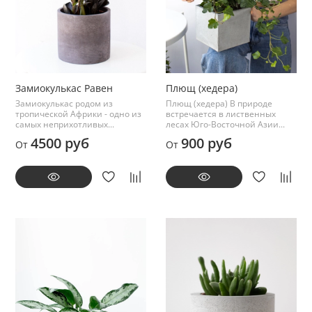
Замиокулькас Равен
Плющ (хедера)
Замиокулькас родом из
Плющ (хедера) В природе
тропической Африки - одно из
встречается в лиственных
самых неприхотливых...
лесах Юго-Восточной Азии...
4500 руб
900 руб
От
От