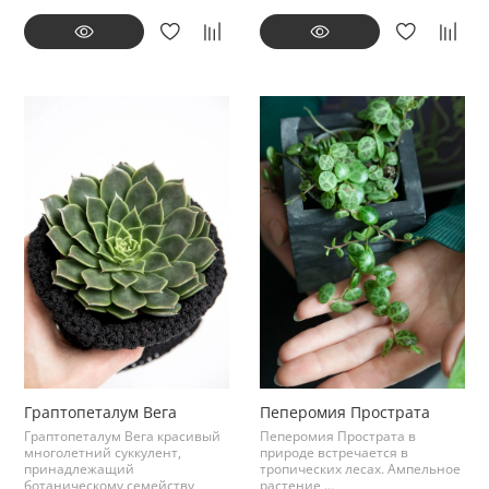
Граптопеталум Вега
Пеперомия Прострата
Граптопеталум Вега красивый
Пеперомия Прострата в
многолетний суккулент,
природе встречается в
принадлежащий
тропических лесах. Ампельное
ботаническому семейству
растение,...