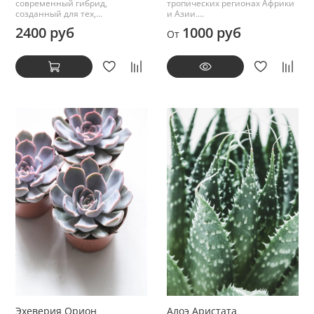
современный гибрид,
тропических регионах Африки
созданный для тех,...
и Азии....
2400 руб
1000 руб
От
Эхеверия Орион
Алоэ Аристата