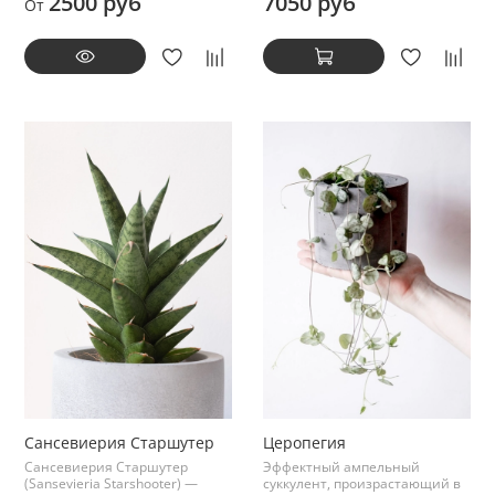
2500 руб
7050 руб
От
Сансевиерия Старшутер
Церопегия
Сансевиерия Старшутер
Эффектный ампельный
(Sansevieria Starshooter) —
суккулент, произрастающий в