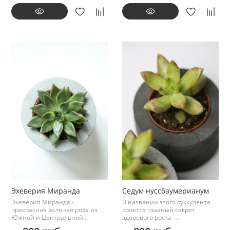
Эхеверия Миранда
Седум нуссбаумерианум
Эхеверия Миранда -
В названии этого суккулента
прекрасная зеленая роза из
кроется главный секрет
Южной и Центральной...
здорового роста -...