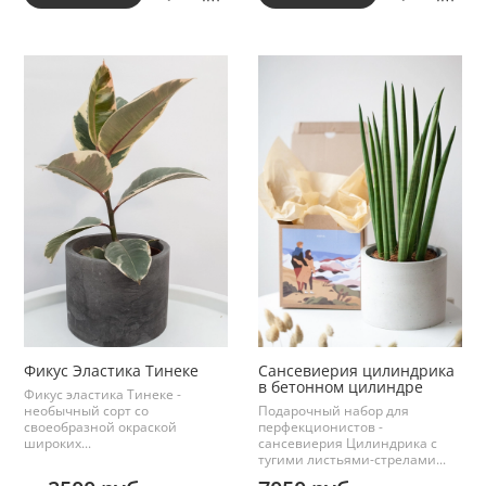
Фикус Эластика Тинеке
Сансевиерия цилиндрика
в бетонном цилиндре
Фикус эластика Тинеке -
необычный сорт со
Подарочный набор для
своеобразной окраской
перфекционистов -
широких...
сансевиерия Цилиндрика с
тугими листьями-стрелами...