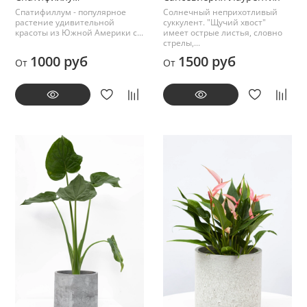
Спатифиллум - популярное
Солнечный неприхотливый
растение удивительной
суккулент. "Щучий хвост"
красоты из Южной Америки с...
имеет острые листья, словно
стрелы,...
1000 руб
1500 руб
От
От