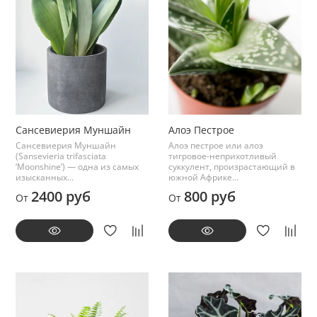
Сансевиерия Муншайн
Алоэ Пестрое
Сансевиерия Муншайн
Алоэ пестрое или алоэ
(Sansevieria trifasciata
тигровое-неприхотливый
‘Moonshine’) — одна из самых
суккулент, произрастающий в
изысканных...
южной Африке...
2400 руб
800 руб
От
От