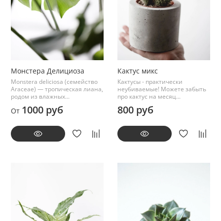
Монстера Делициоза
Кактус микс
Monstera deliciosa (семейство
Кактусы - практически
Araceae) — тропическая лиана,
неубиваемые! Можете забыть
родом из влажных...
про кактус на месяц...
1000 руб
800 руб
От