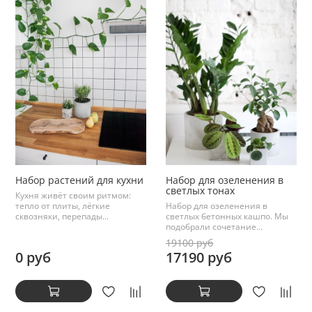
Набор растений для кухни
Набор для озеленения в
светлых тонах
Кухня живёт своим ритмом:
тепло от плиты, лёгкие
Набор для озеленения в
сквозняки, перепады...
светлых бетонных кашпо. Мы
подобрали сочетание...
19100 руб
0 руб
17190 руб