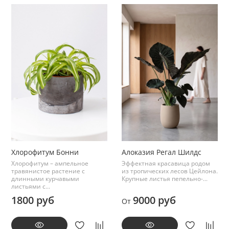
Хлорофитум Бонни
Алоказия Регал Шилдс
Хлорофитум – ампельное
Эффектная красавица родом
травянистое растение с
из тропических лесов Цейлона.
длинными курчавыми
Крупные листья пепельно-...
листьями с...
1800 руб
9000 руб
От