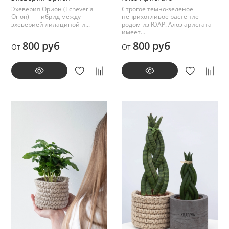
Эхеверия Орион (Echeveria
Строгое темно-зеленое
Orion) — гибрид между
неприхотливое растение
эхеверией лилациной и...
родом из ЮАР. Алоэ аристата
имеет...
800 руб
800 руб
От
От