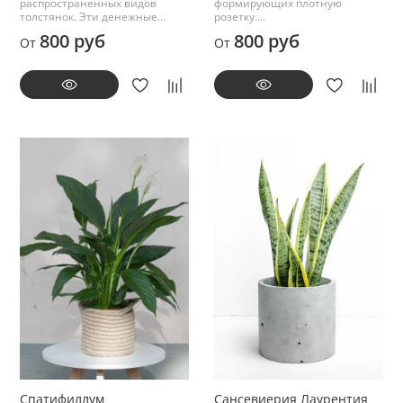
распространенных видов
формирующих плотную
толстянок. Эти денежные...
розетку....
800 руб
800 руб
От
От
Спатифиллум
Сансевиерия Лаурентия