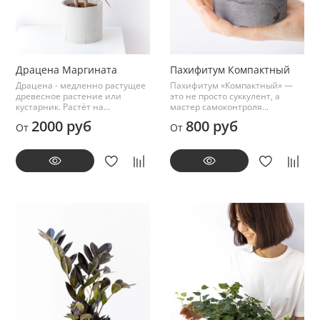
Драцена Маргината
Пахифитум Компактный
Драцена - медленно растущее
Пахифитум «Компактный» —
древесное растение или
это не просто суккулент, а
кустарник. Растёт на...
мастер самоконтроля...
2000 руб
800 руб
От
От